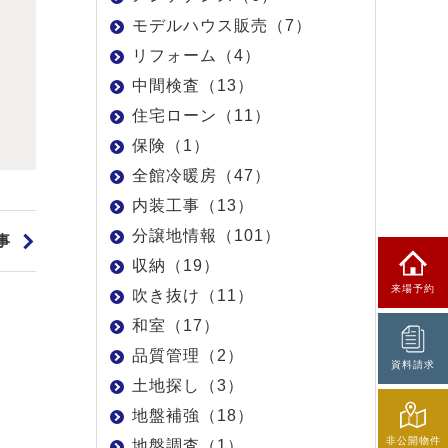
モデルハウス販売（7）
リフォーム（4）
中間検査（13）
住宅ローン（11）
保険（1）
全館冷暖房（47）
内装工事（13）
分譲地情報（101）
事
収納（19）
来場予約
吹き抜け（11）
和室（17）
品質管理（2）
資料請求
土地探し（3）
地盤補強（18）
非公開物件
地盤調査（1）