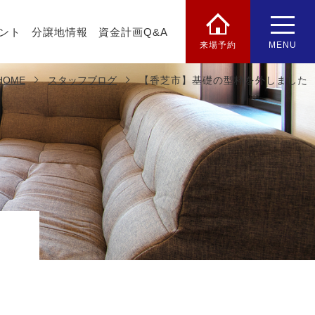
ント
分譲地情報
資金計画Q&A
来場予約
MENU
HOME
スタッフブログ
【香芝市】基礎の型枠を外しました