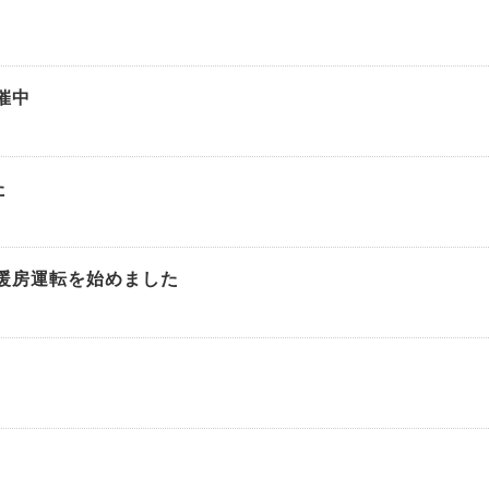
催中
た
暖房運転を始めました