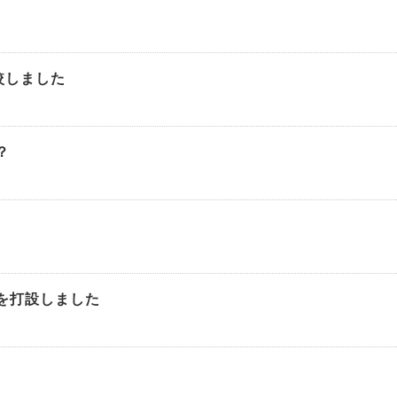
較しました
？
を打設しました