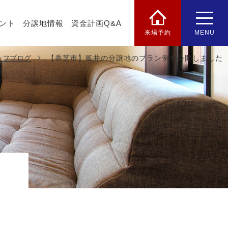
ント
分譲地情報
資金計画Q&A
来場予約
MENU
ッフブログ
【香芝市】狐井の分譲地のプラン例を公開しました