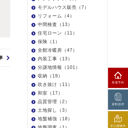
モデルハウス販売（7）
リフォーム（4）
中間検査（13）
住宅ローン（11）
保険（1）
全館冷暖房（47）
事
内装工事（13）
分譲地情報（101）
収納（19）
来場予約
吹き抜け（11）
和室（17）
品質管理（2）
資料請求
土地探し（3）
地盤補強（18）
非公開物件
地盤調査（1）