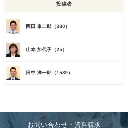
投稿者
園田 泰二郎（380）
山本 加代子（25）
田中 洋一郎（1589）
お問い合わせ・資料請求