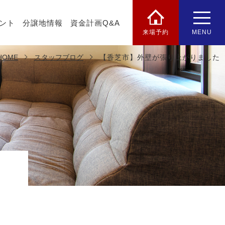
ント
分譲地情報
資金計画Q&A
来場予約
MENU
HOME
スタッフブログ
【香芝市】外壁が張り上がりました