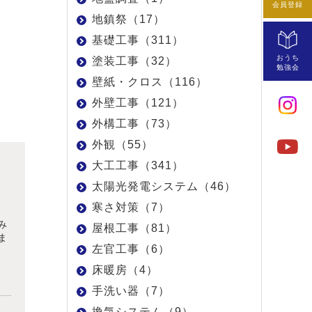
会員登録
地鎮祭（17）
基礎工事（311）
おうち
塗装工事（32）
勉強会
壁紙・クロス（116）
外壁工事（121）
外構工事（73）
外観（55）
大工工事（341）
太陽光発電システム（46）
寒さ対策（7）
み
屋根工事（81）
ま
左官工事（6）
床暖房（4）
手洗い器（7）
換気システム（9）