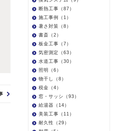
断熱工事（87）
施工事例（1）
暑さ対策（8）
書斎（2）
板金工事（7）
気密測定（63）
水道工事（30）
照明（6）
物干し（8）
税金（4）
事
窓・サッシ（93）
給湯器（14）
美装工事（11）
耐久性（29）