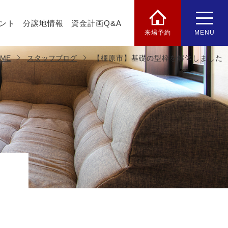
ント
分譲地情報
資金計画Q&A
来場予約
MENU
ME
スタッフブログ
【橿原市】基礎の型枠を解体しました