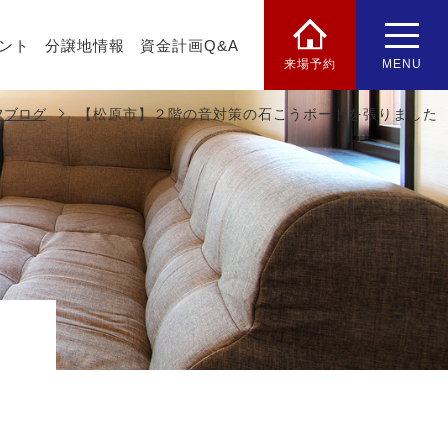
ント
分譲地情報
資金計画Q&A
来場予約
MENU
フブログ
【松原市】２階の音対策の石こうボードを張りました