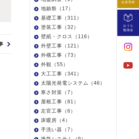
会員登録
地鎮祭（17）
基礎工事（311）
おうち
塗装工事（32）
勉強会
壁紙・クロス（116）
事
外壁工事（121）
外構工事（73）
外観（55）
大工工事（341）
太陽光発電システム（46）
寒さ対策（7）
屋根工事（81）
左官工事（6）
床暖房（4）
手洗い器（7）
換気システム（9）