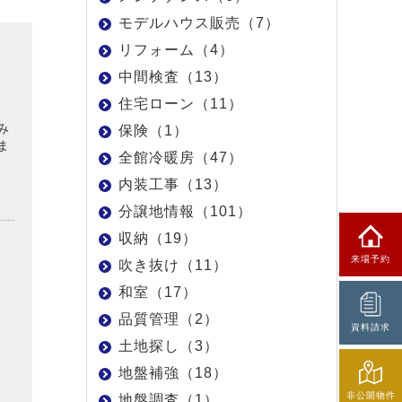
モデルハウス販売（7）
リフォーム（4）
中間検査（13）
住宅ローン（11）
み
保険（1）
ま
全館冷暖房（47）
内装工事（13）
分譲地情報（101）
収納（19）
来場予約
吹き抜け（11）
和室（17）
品質管理（2）
資料請求
土地探し（3）
地盤補強（18）
非公開物件
地盤調査（1）