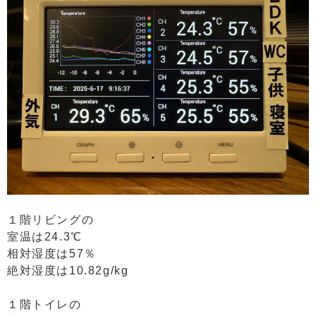
１階リビングの
室温は24.3℃
相対湿度は57％
絶対湿度は10.82g/kg
１階トイレの