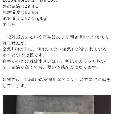
2025年6月17日 朝9:10の
外の気温は29.4℃
相対湿度は65.6％
絶対湿度は17.19g/kg
でした。
「絶対湿度」という言葉はあまり聞き慣れないかもし
れませんが、
空気1kgの中に、何gの水分（湿気）が含まれている
か？という指標です。
数字が小さければ小さいほど、空気がカラッと乾い
て、気温が高くても、夏の体感が楽になります。
建物内は、16畳用の家庭用エアコン１台で除湿運転を
しています。