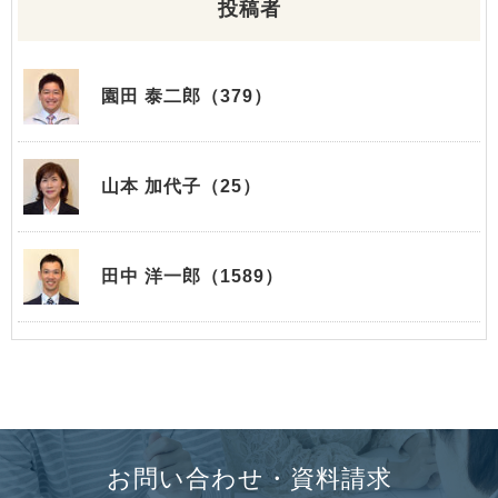
投稿者
園田 泰二郎（379）
山本 加代子（25）
田中 洋一郎（1589）
お問い合わせ・資料請求