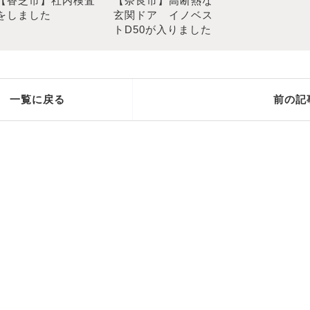
【香芝市】社内検査
【奈良市】高断熱な
をしました
玄関ドア イノベス
トD50が入りました
一覧に戻る
前の記