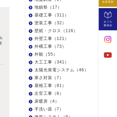
会員登録
地鎮祭（17）
基礎工事（311）
おうち
塗装工事（32）
勉強会
壁紙・クロス（116）
み
外壁工事（121）
ま
外構工事（73）
外観（55）
大工工事（341）
太陽光発電システム（46）
寒さ対策（7）
屋根工事（81）
左官工事（6）
床暖房（4）
手洗い器（7）
換気システム（9）