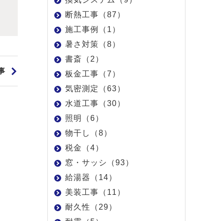
断熱工事（87）
施工事例（1）
暑さ対策（8）
書斎（2）
事
板金工事（7）
気密測定（63）
水道工事（30）
照明（6）
物干し（8）
税金（4）
窓・サッシ（93）
給湯器（14）
美装工事（11）
耐久性（29）