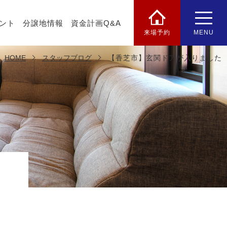
ント
分譲地情報
資金計画Q&A
来場予約
MENU
HOME
スタッフブログ
【香芝市】玄関ドアが入りました