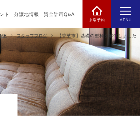
ント
分譲地情報
資金計画Q&A
来場予約
MENU
ME
スタッフブログ
【香芝市】基礎の型枠を解体しました