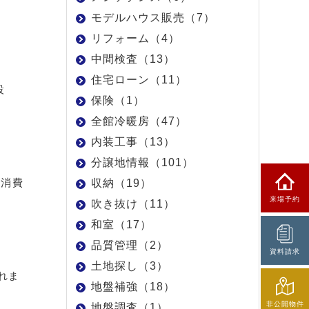
モデルハウス販売（7）
リフォーム（4）
中間検査（13）
住宅ローン（11）
設
保険（1）
全館冷暖房（47）
内装工事（13）
分譲地情報（101）
力消費
収納（19）
来場予約
吹き抜け（11）
和室（17）
品質管理（2）
資料請求
土地探し（3）
れま
地盤補強（18）
非公開物件
地盤調査（1）