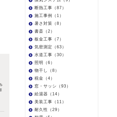
断熱工事（87）
施工事例（1）
暑さ対策（8）
書斎（2）
板金工事（7）
気密測定（63）
水道工事（30）
照明（6）
物干し（8）
税金（4）
み
窓・サッシ（93）
ま
給湯器（14）
美装工事（11）
耐久性（29）