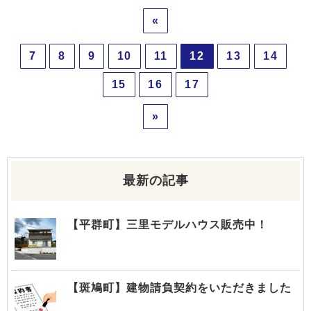
«
7
8
9
10
11
12
13
14
15
16
17
»
最新の記事
【平群町】三里モデルハウス販売中！
【斑鳩町】建物請負契約をいただきました