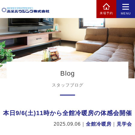
来場予約
MENU
Blog
スタッフブログ
本日9/6(土)11時から全館冷暖房の体感会開催
2025.09.06
｜
全館冷暖房
｜
見学会