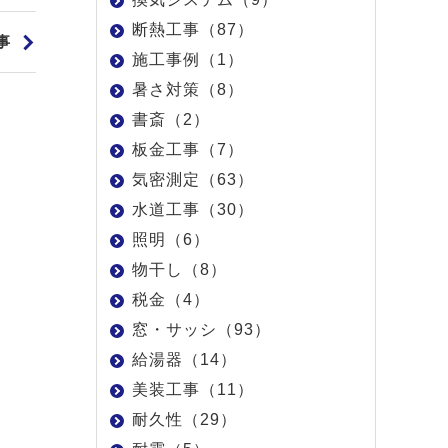
断熱工事（87）
事
施工事例（1）
暑さ対策（8）
書斎（2）
板金工事（7）
気密測定（63）
水道工事（30）
照明（6）
物干し（8）
税金（4）
窓・サッシ（93）
給湯器（14）
美装工事（11）
耐久性（29）