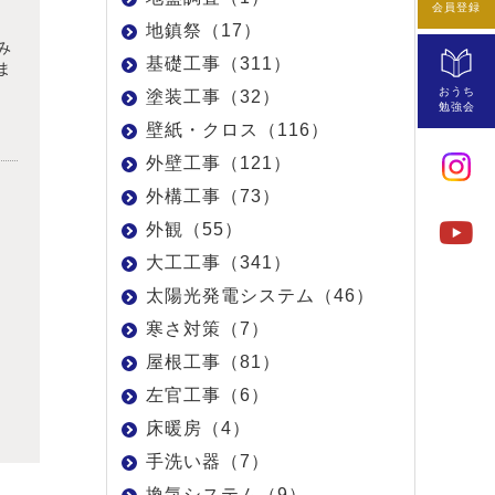
会員登録
地鎮祭（17）
み
基礎工事（311）
ま
おうち
塗装工事（32）
勉強会
壁紙・クロス（116）
外壁工事（121）
外構工事（73）
外観（55）
大工工事（341）
太陽光発電システム（46）
寒さ対策（7）
屋根工事（81）
左官工事（6）
床暖房（4）
手洗い器（7）
換気システム（9）