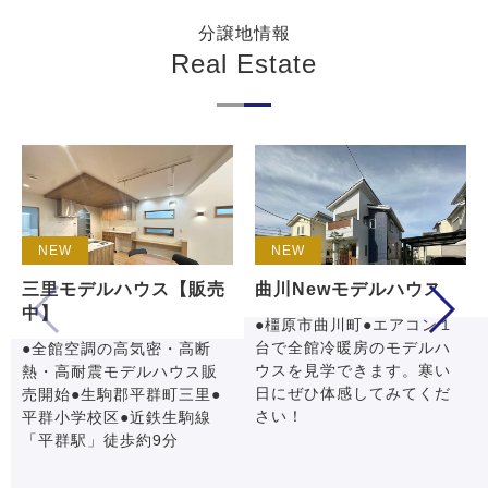
分譲地情報
Real Estate
NEW
NEW
三里モデルハウス【販売
曲川Newモデルハウス
中】
●橿原市曲川町●エアコン１
台で全館冷暖房のモデルハ
●全館空調の高気密・高断
ウスを見学できます。寒い
熱・高耐震モデルハウス販
日にぜひ体感してみてくだ
売開始●生駒郡平群町三里●
さい！
平群小学校区●近鉄生駒線
「平群駅」徒歩約9分